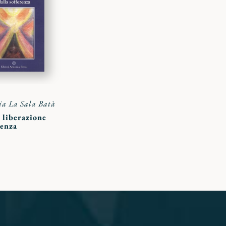
ai
preferiti
a La Sala Batà
a liberazione
renza