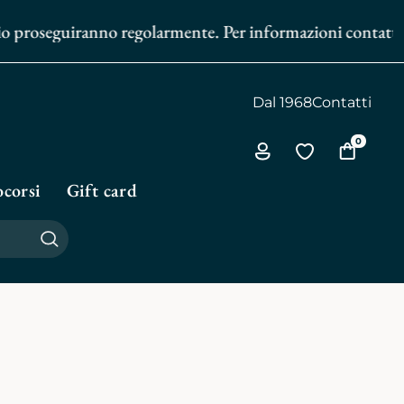
zio proseguiranno regolarmente. Per informazioni contattaci 
Dal 1968
Contatti
0
Via
Vai
Vai
all'area
alla
al
corsi
Gift card
personale
biblioteca
carrello
personale
Cerca