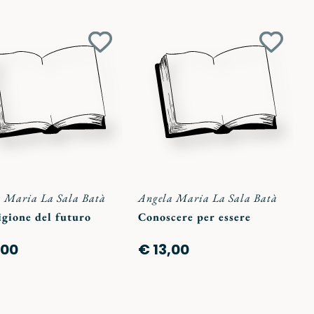
Aggiungi
Aggiun
ai
ai
preferiti
preferit
 Maria La Sala Batà
Angela Maria La Sala Batà
igione del futuro
Conoscere per essere
,00
€ 13,00