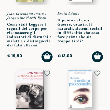
Joan Liebmann-smith
,
Ervin László
Jacqueline Nardi Egan
Il punto del caos.
Come stai? Leggere i
Guerre, catastrofi
segnali del corpo per
naturali, sistemi sociali
riconoscere gli
in difficoltà: che cosa
indicatori di disturbi e
fare prima che sia
malattie e distinguerli
troppo tardi?
dai falsi allarmi
AGGIUNGI
AGGI
€ 19,90
€ 13,00
AL
AL
CARRELLO
CARR
Aggiungi
Aggiu
ai
ai
preferiti
preferi