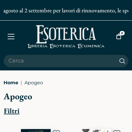
agosto al 2 settembre per lavori di rinnovamento, le spediz
0
Apri
Vai
menù
al
carrell
Cer
Home
Apogeo
Apogeo
Filtri