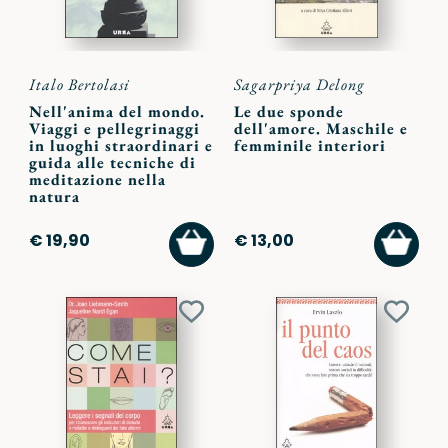
Italo Bertolasi
Sagarpriya Delong
Nell'anima del mondo.
Le due sponde
Viaggi e pellegrinaggi
dell'amore. Maschile e
in luoghi straordinari e
femminile interiori
guida alle tecniche di
meditazione nella
natura
AGGIUNGI
AGGI
€ 19,90
€ 13,00
AL
AL
CARRELLO
CARR
Aggiungi
Aggiu
ai
ai
preferiti
preferi