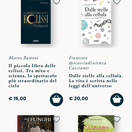
Aggiungi
Aggiu
ai
ai
preferiti
preferi
Marco Bastoni
Francesco
@acacciadiscienza
Il piccolo libro delle
Cacciante
eclissi. Tra mito e
scienza, lo spettacolo
Dalle stelle alla cellula.
più straordinario del
La vita è scritta nelle
cielo
leggi dell'universo
AGGIUNGI
AGGI
€ 15,00
€ 20,00
AL
AL
CARRELLO
CARR
Aggiungi
Aggiu
ai
ai