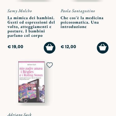
Samy Molcho
Paola Santagostino
La mimica dei bambini.
Che cos'è la medicina
Gesti ed espressioni del
psicosomatica. Una
volto, atteggiamenti e
introduzione
posture. I bambini
parlano col corpo
AGGIUNGI
AGGI
€ 19,00
€ 12,00
AL
AL
CARRELLO
CARR
Aggiungi
ai
preferiti
Adriano Sack