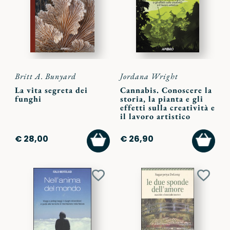
preferiti
preferi
Britt A. Bunyard
Jordana Wright
La vita segreta dei
Cannabis. Conoscere la
funghi
storia, la pianta e gli
effetti sulla creatività e
il lavoro artistico
AGGIUNGI
AGGI
€ 28,00
€ 26,90
AL
AL
CARRELLO
CARR
Aggiungi
Aggiu
ai
ai
preferiti
preferi