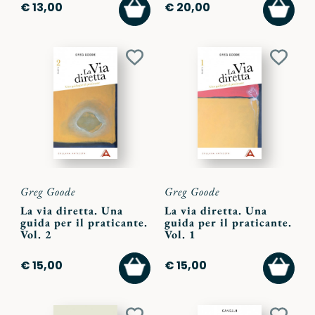
AGGIUNGI
AGGI
€ 13,00
€ 20,00
AL
AL
CARRELLO
CARR
Aggiungi
Aggiu
ai
ai
preferiti
preferi
Greg Goode
Greg Goode
La via diretta. Una
La via diretta. Una
guida per il praticante.
guida per il praticante.
Vol. 2
Vol. 1
AGGIUNGI
AGGI
€ 15,00
€ 15,00
AL
AL
CARRELLO
CARR