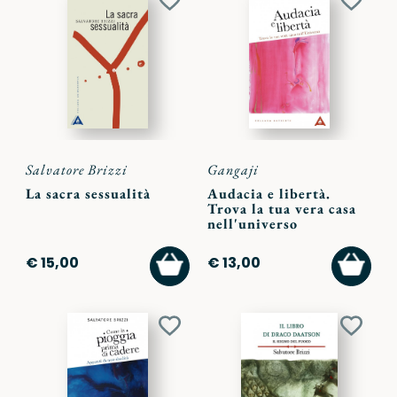
Aggiungi
Aggiu
ai
ai
preferiti
preferi
Salvatore Brizzi
Gangaji
La sacra sessualità
Audacia e libertà.
Trova la tua vera casa
nell'universo
AGGIUNGI
AGGI
€ 15,00
€ 13,00
AL
AL
CARRELLO
CARR
Aggiungi
Aggiu
ai
ai
preferiti
preferi