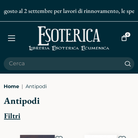
gosto al 2 settembre per lavori di rinnovamento, le spedizi
0
Apri
Vai
menù
al
carrell
Cer
Home
Antipodi
Antipodi
Filtri