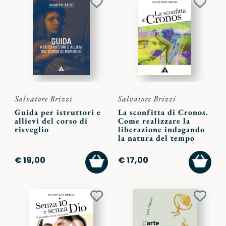
Aggiungi
Aggiu
ai
ai
preferiti
preferi
Salvatore Brizzi
Salvatore Brizzi
Guida per istruttori e
La sconfitta di Cronos.
allievi del corso di
Come realizzare la
risveglio
liberazione indagando
la natura del tempo
AGGIUNGI
AGGI
€ 19,00
€ 17,00
AL
AL
CARRELLO
CARR
Aggiungi
Aggiu
ai
ai
preferiti
preferi