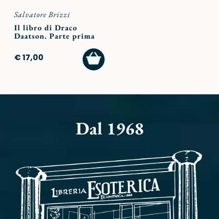
Salvatore Brizzi
Il libro di Draco
Daatson. Parte prima
AGGIUNGI
€ 17,00
AL
CARRELLO
Dal 1968