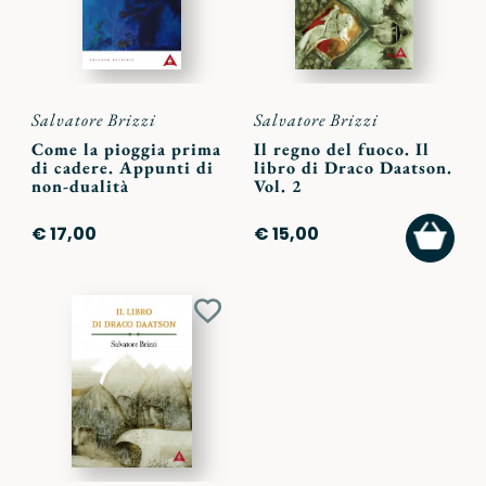
Salvatore Brizzi
Salvatore Brizzi
Come la pioggia prima
Il regno del fuoco. Il
di cadere. Appunti di
libro di Draco Daatson.
non-dualità
Vol. 2
AGGI
€ 17,00
€ 15,00
AL
CARR
Aggiungi
ai
preferiti