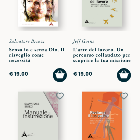
Salvatore Brizzi
Jeff Goins
Senza io e senza Dio. Il
L'arte del lavoro. Un
risveglio come
percorso collaudato per
necessità
scoprire la tua missione
AGGIUNGI
AGGI
€ 19,00
€ 19,00
AL
AL
CARRELLO
CARR
Aggiungi
Aggiu
ai
ai
preferiti
preferi