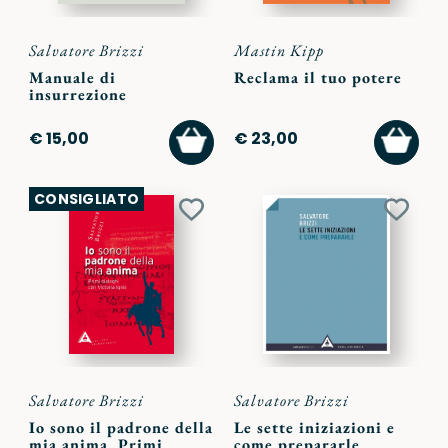
Salvatore Brizzi
Mastin Kipp
Manuale di
Reclama il tuo potere
insurrezione
AGGIUNGI
AGGI
€ 15,00
€ 23,00
AL
AL
CARRELLO
CARR
CONSIGLIATO
Aggiungi
Aggiu
ai
ai
preferiti
preferi
Salvatore Brizzi
Salvatore Brizzi
Io sono il padrone della
Le sette iniziazioni e
mia anima. Primi
come prepararle