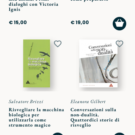
dialoghi con Victoria
Ignis
AGGI
€ 15,00
€ 19,00
AL
CARR
Aggiungi
Aggiu
ai
ai
preferiti
preferi
Salvatore Brizzi
Eleanora Gilbert
Risvegliare la macchina
Conversazioni sulla
biologica per
non-dualità.
utilizzarla come
Quattordici storie di
strumento magico
risveglio