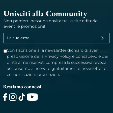
Unisciti alla Community
Non perderti nessuna novità tra uscite editoriali,
eventi e promozioni!
Indirizzo
ISCRI
email
Con l’iscrizione alla newsletter dichiaro di aver
preso visione della Privacy Policy e consapevole dei
diritti a me riservati compresa la successiva revoca,
acconsento a ricevere gratuitamente newsletter e
comunicazioni promozionali.
Restiamo connessi
Facebook
Instagram
TikTok
Youtube