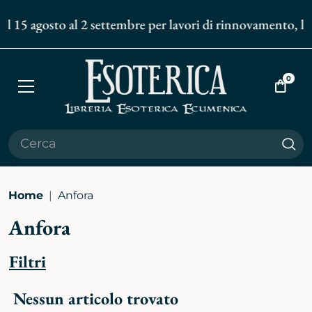
al 15 agosto al 2 settembre per lavori di rinnovamento, le s
0
Apri
Vai
menù
al
carrell
Cer
Home
Anfora
Anfora
Filtri
Nessun articolo trovato