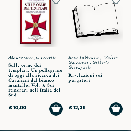
Aggiungi
Aggiu
ai
ai
preferiti
preferi
Mauro Giorgio Ferretti
Enzo Fabbrucci
,
Walter
Gasperoni
,
Gilberto
Sulle orme dei
Giovagnoli
templari. Un pellegrino
di oggi alla ricerca dei
Rivelazioni sui
Cavalieri dal bianco
purgatori
mantello. Vol. 3: Sei
itinerari nell'Italia del
Sud
AGGIUNGI
AGGI
€ 10,00
€ 12,39
AL
AL
CARRELLO
CARR