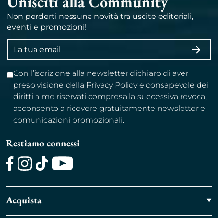
Unisciti alla Community
Non perderti nessuna novità tra uscite editoriali,
eventi e promozioni!
Indirizzo
ISCRI
email
Con l’iscrizione alla newsletter dichiaro di aver
preso visione della Privacy Policy e consapevole dei
diritti a me riservati compresa la successiva revoca,
acconsento a ricevere gratuitamente newsletter e
comunicazioni promozionali.
Restiamo connessi
Facebook
Instagram
TikTok
Youtube
Acquista