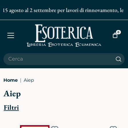
 15 agosto al 2 settembre per lavori di rinnovamento, le sp
0
Apri
Vai
menù
al
carrell
Cer
Home
Aiep
Aiep
Filtri